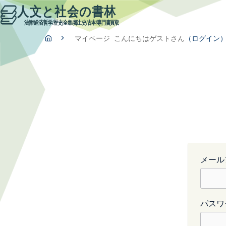
人文と社会の書林
法律/経済/哲学/歴史/全集/郷土史
/古本
/専門書買取
現
マイページ
こんにちはゲストさん
（ログイン
在
位
置
:
メール
パスワ